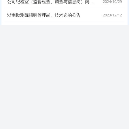
公司纪检室（监督检查、调查与信息岗）岗位招聘公告
2024/10/29
浙南勘测院招聘管理岗、技术岗的公告
2023/12/12
浙江省隧道工程集团有限公司2024届校园招聘
2023/09/20
浙江省隧道工程集团有限公司总部管理岗招聘公告
2023/09/14
OA登录
浙江隧道MIS
集采中心
评标管理系统
浙隧招标平台
投标人管理
🏢
注册
登录